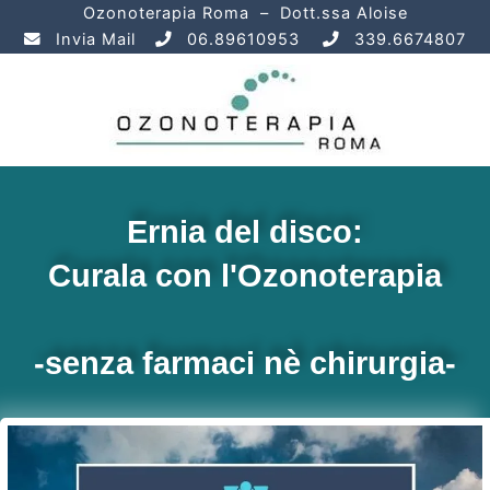
Vai
Ozonoterapia Roma – Dott.ssa Aloise
al
Invia Mail
06.89610953
339.6674807
contenuto
Ernia del disco:
Curala con l'Ozonoterapia
-senza farmaci nè chirurgia-