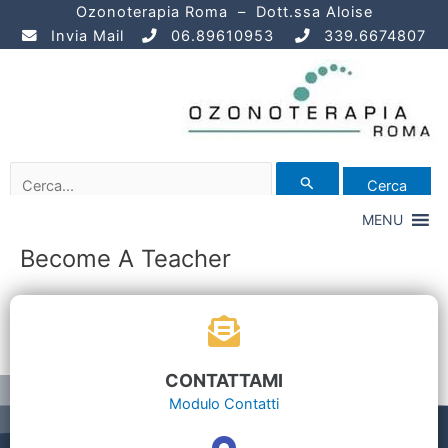
Vai
Ozonoterapia Roma – Dott.ssa Aloise
al
Invia Mail
06.89610953
339.6674807
contenuto
Cerca:
MENU
Become A Teacher
CONTATTAMI
Modulo Contatti