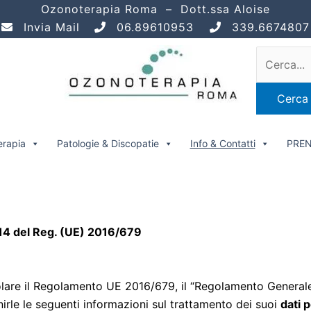
Ozonoterapia Roma – Dott.ssa Aloise
Invia Mail
06.89610953
339.6674807
Cerca:
rapia
Patologie & Discopatie
Info & Contatti
PREN
e 14 del Reg. (UE) 2016/679
icolare il Regolamento UE 2016/679, il “Regolamento General
rnirle le seguenti informazioni sul trattamento dei suoi
dati 