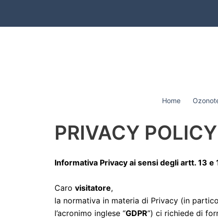
Vai
al
contenuto
Home
Ozonote
PRIVACY POLICY
Informativa Privacy ai sensi degli artt. 13 
Caro
visitatore
,
la normativa in materia di Privacy (in part
l’acronimo inglese “
GDPR
”) ci richiede di fo