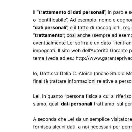
Il “
trattamento di dati personali
”, in parole 
o identificabile”. Ad esempio, nome e cognom
“
dati personali
”, e il fatto di raccoglierli, 
“
trattamento
”; così anche (sempre ad esempi
eventualmente Lei soffra è un dato “rientran
impegnati. Il sito web dell’Autorità Garante p
tema (veda ad es.: http://www.garanteprivacy
Io, Dott.ssa Delia C. Aloise (anche Studio Me
finalità trattare informazioni relative a perso
Lei, in quanto “persona fisica a cui si riferis
siamo, quali
dati personali
trattiamo, sul per
A seconda che Lei sia un semplice visitatore 
fornisca alcuni dati, a noi necessari per per