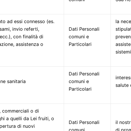
anto ad essi connesso (es.
la nece
ami, invio referti,
Dati Personali
stipula
cc.), con finalità di
comuni e
prevenz
tazione, assistenza o
Particolari
assiste
sistemi
Dati Personali
interes
one sanitaria
comuni e
salute
Particolari
, commerciali o di
i a quelli da Lei fruiti, o
Dati Personali
il nost
apertura di nuovi
comuni
di pro