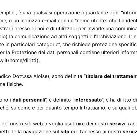
semplici, è una qualsiasi operazione riguardante ogni “inform
e, o un indirizzo e-mail con un “nome utente” che La identi
registrarli presso di noi e di utilizzarli per inviarle una comu
o) la comunicazione ad altri soggetti e l’archiviazione. L’in
te in particolari categorie”, che richiede protezione specif
er la Protezione dei dati personali contiene ulteriori inform
.it/home/diritti).
dico Dott.ssa Aloise), sono definita “
titolare del trattamen
ne fisiche.
cono i
dati personali
”, è definito “
interessato
”, e ha diritto 
ché, su come e per quanto tempo li trattiamo, e su quali obbl
dei nostri siti web o voglia usufruire dei nostri
servizi
, ra
metterle la navigazione sul
sito
e/o l’accesso ai nostri
serviz