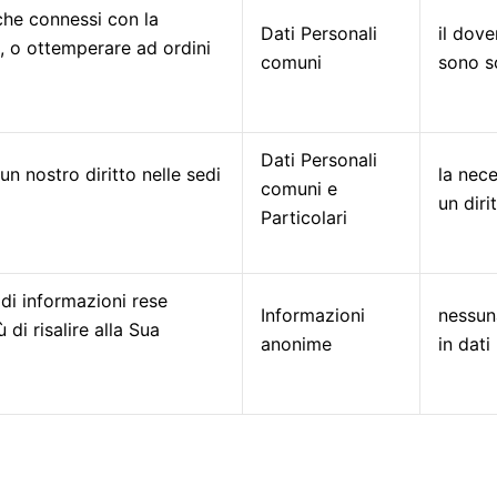
che connessi con la
Dati Personali
il dove
zi, o ottemperare ad ordini
comuni
sono s
Dati Personali
un nostro diritto nelle sedi
la nece
comuni e
un diri
Particolari
o di informazioni rese
Informazioni
nessun
di risalire alla Sua
anonime
in dati