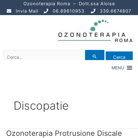
Vai
Paginazione
Ozonoterapia Roma – Dott.ssa Aloise
al
articoli
Invia Mail
06.89610953
339.6674807
contenuto
Cerca:
MENU
Discopatie
Ozonoterapia Protrusione Discale
Ozonoterapia