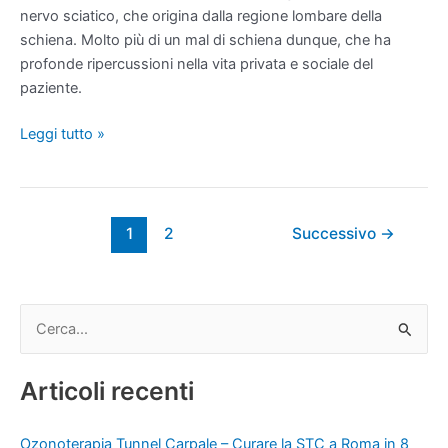
nervo sciatico, che origina dalla regione lombare della
schiena. Molto più di un mal di schiena dunque, che ha
profonde ripercussioni nella vita privata e sociale del
paziente.
Leggi tutto »
1
2
Successivo
→
C
e
Articoli recenti
r
c
Ozonoterapia Tunnel Carpale – Curare la STC a Roma in 8