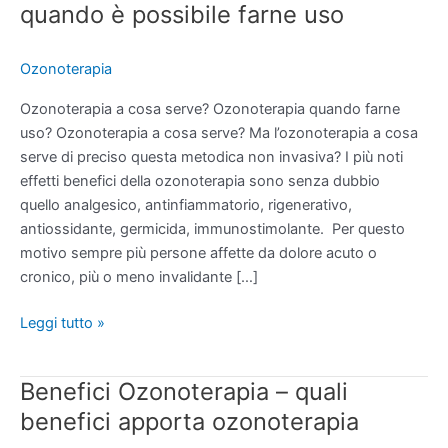
a
quando è possibile farne uso
cosa
serve
Ozonoterapia
e
quando
Ozonoterapia a cosa serve? Ozonoterapia quando farne
è
uso? Ozonoterapia a cosa serve? Ma l’ozonoterapia a cosa
possibile
serve di preciso questa metodica non invasiva? I più noti
farne
effetti benefici della ozonoterapia sono senza dubbio
uso
quello analgesico, antinfiammatorio, rigenerativo,
antiossidante, germicida, immunostimolante. Per questo
motivo sempre più persone affette da dolore acuto o
cronico, più o meno invalidante […]
Leggi tutto »
Benefici Ozonoterapia – quali
Benefici
Ozonoterapia
benefici apporta ozonoterapia
–