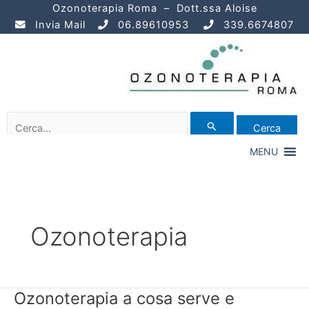
Vai
Paginazione
Ozonoterapia Roma – Dott.ssa Aloise
al
articoli
Invia Mail
06.89610953
339.6674807
contenuto
Cerca:
MENU
Ozonoterapia
Ozonoterapia a cosa serve e
Ozonoterapia