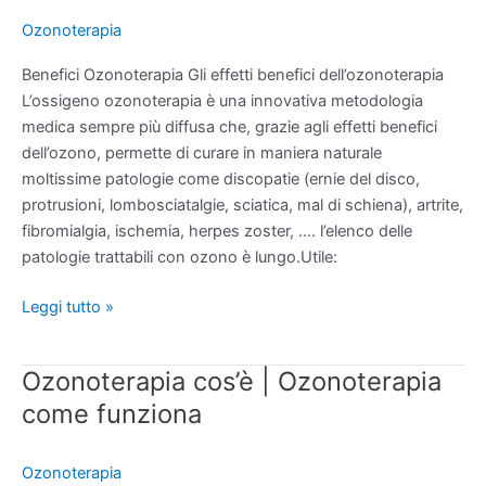
quali
Ozonoterapia
benefici
apporta
Benefici Ozonoterapia Gli effetti benefici dell’ozonoterapia
ozonoterapia
L’ossigeno ozonoterapia è una innovativa metodologia
medica sempre più diffusa che, grazie agli effetti benefici
dell’ozono, permette di curare in maniera naturale
moltissime patologie come discopatie (ernie del disco,
protrusioni, lombosciatalgie, sciatica, mal di schiena), artrite,
fibromialgia, ischemia, herpes zoster, …. l’elenco delle
patologie trattabili con ozono è lungo.Utile:
Leggi tutto »
Ozonoterapia cos’è | Ozonoterapia
Ozonoterapia
cos’è
come funziona
|
Ozonoterapia
Ozonoterapia
come