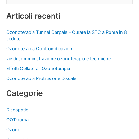
e
Articoli recenti
r
c
Ozonoterapia Tunnel Carpale – Curare la STC a Roma in 8
a
sedute
:
Ozonoterapia Controindicazioni
vie di somministrazione ozonoterapia e techniche
Effetti Collaterali Ozonoterapia
Ozonoterapia Protrusione Discale
Categorie
Discopatie
OOT-roma
Ozono